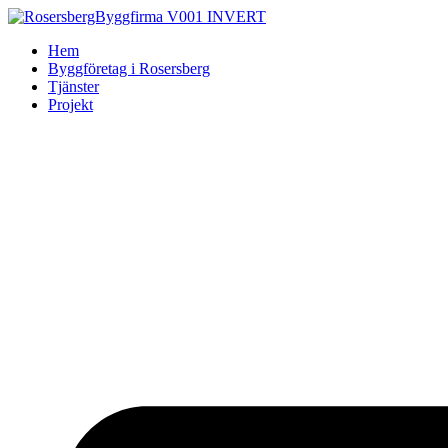
Skip
to
Hem
content
Byggföretag i Rosersberg
Tjänster
Projekt