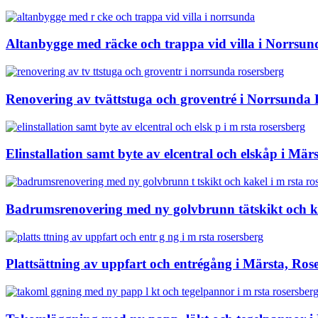
Altanbygge med räcke och trappa vid villa i Norrsun
Renovering av tvättstuga och groventré i Norrsunda 
Elinstallation samt byte av elcentral och elskåp i Mär
Badrumsrenovering med ny golvbrunn tätskikt och ka
Plattsättning av uppfart och entrégång i Märsta, Ros