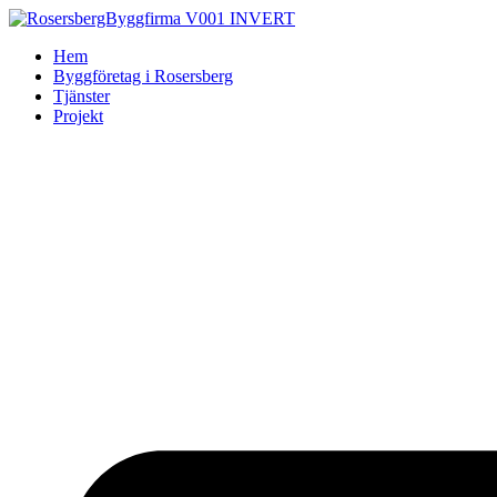
Skip
to
Hem
content
Byggföretag i Rosersberg
Tjänster
Projekt