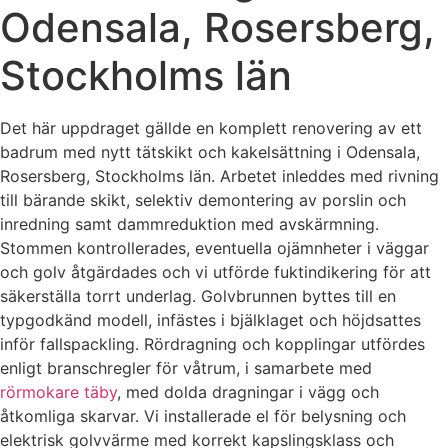
Odensala, Rosersberg,
Stockholms län
Det här uppdraget gällde en komplett renovering av ett
badrum med nytt tätskikt och kakelsättning i Odensala,
Rosersberg, Stockholms län. Arbetet inleddes med rivning
till bärande skikt, selektiv demontering av porslin och
inredning samt dammreduktion med avskärmning.
Stommen kontrollerades, eventuella ojämnheter i väggar
och golv åtgärdades och vi utförde fuktindikering för att
säkerställa torrt underlag. Golvbrunnen byttes till en
typgodkänd modell, infästes i bjälklaget och höjdsattes
inför fallspackling. Rördragning och kopplingar utfördes
enligt branschregler för våtrum, i samarbete med
rörmokare täby
, med dolda dragningar i vägg och
åtkomliga skarvar. Vi installerade el för belysning och
elektrisk golvvärme med korrekt kapslingsklass och