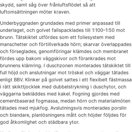
skydd, samt såg över frånluftsflödet så att
luftomsättningen möter kraven.
Underbyggnaden grundades med primer anpassad till
underlaget, och golvet fallspacklades till 1:100–1:50 mot
brunn. Tätskiktet utfördes som ett foliesystem med
manschetter och förtillverkade hörn; skarvar överlappades
och förseglades, genomföringar klämdes och membranet
fördes upp bakom väggskivor och förankrades mot
brunnens klämring. I duschzonen monterades tätskiktet till
full höjd och anslutningar mot tröskel och väggar tätades
enligt BBV. Klinker på golvet sattes i ett flexibelt fästmassa
i rätt skikttjocklek med dubbelstrykning i duschytor, och
väggarna bekläddes med kakel. Fogning gjordes med
cementbaserad fogmassa, medan hörn och materialmöten
tätades med mjukfog. Avslutningsvis monterades porslin
och blandare, planlösningens mått och höjder följdes för
god åtkomlighet och städbara ytor.